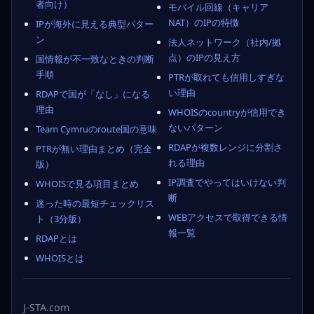
者向け）
モバイル回線（キャリア
NAT）のIPの特徴
IPが海外に見える典型パター
ン
法人ネットワーク（社内/拠
点）のIPの見え方
国情報が不一致なときの判断
手順
PTRが取れても信用しすぎな
い理由
RDAPで国が「なし」になる
理由
WHOISのcountryが信用でき
ないパターン
Team Cymruのroute国の意味
RDAPが複数レンジに分割さ
PTRが無い理由まとめ（完全
れる理由
版）
IP調査でやってはいけない判
WHOISで見る項目まとめ
断
迷った時の最短チェックリス
WEBアクセスで取得できる情
ト（3分版）
報一覧
RDAPとは
WHOISとは
J-STA.com