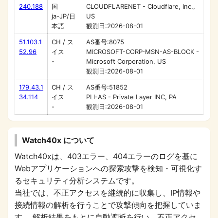
240.188
国
CLOUDFLARENET - Cloudflare, Inc.,
ja-JP/日
US
本語
観測日:2026-08-01
51.103.1
CH / ス
AS番号:8075
52.96
イス
MICROSOFT-CORP-MSN-AS-BLOCK -
-
Microsoft Corporation, US
観測日:2026-08-01
179.43.1
CH / ス
AS番号:51852
34.114
イス
PLI-AS - Private Layer INC, PA
-
観測日:2026-08-01
Watch40x について
Watch40xは、403エラー、404エラーのログを基に
Webアプリケーションへの探索攻撃を検知・可視化す
るセキュリティ分析システムです。
当社では、不正アクセスを継続的に収集し、IP情報や
接続情報の解析を行うことで攻撃傾向を把握していま
す。 解析結果をもとに自動遮断を行い、不正アクセ