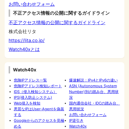
お問い合わせフォーム
不正アクセス情報の公開に関するガイドライン
不正アクセス情報の公開に関するガイドライン
株式会社リタ
https://lita.co.jp/
Watch40xとは
Watch40x
危険IPアドレス一覧
爆速解説：IPv4とIPv6の違い
危険IPアドレス検知レポート
ASN (Autonomous System
IDS（侵入検知システム）
Number)別の踏み台、悪用状
IPS(侵入防止システム)
況
Web侵入を検知
国内通信会社・IDCの踏み台、
悪質なIPはUser-Agentを偽装
悪用状況
する
お問い合わせフォーム
Googleからのアクセスを見極
IP逆引き
める
Watch40x