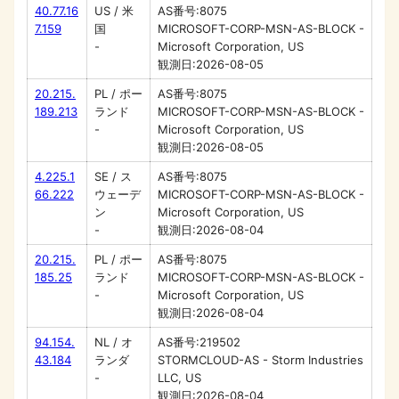
40.77.16
US / 米
AS番号:8075
7.159
国
MICROSOFT-CORP-MSN-AS-BLOCK -
-
Microsoft Corporation, US
観測日:2026-08-05
20.215.
PL / ポー
AS番号:8075
189.213
ランド
MICROSOFT-CORP-MSN-AS-BLOCK -
-
Microsoft Corporation, US
観測日:2026-08-05
4.225.1
SE / ス
AS番号:8075
66.222
ウェーデ
MICROSOFT-CORP-MSN-AS-BLOCK -
ン
Microsoft Corporation, US
-
観測日:2026-08-04
20.215.
PL / ポー
AS番号:8075
185.25
ランド
MICROSOFT-CORP-MSN-AS-BLOCK -
-
Microsoft Corporation, US
観測日:2026-08-04
94.154.
NL / オ
AS番号:219502
43.184
ランダ
STORMCLOUD-AS - Storm Industries
-
LLC, US
観測日:2026-08-04